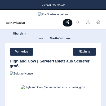
alt springen
07121 / 99 40 120
Werkzeugleiste anzeigen
Navigation
Übersicht
Home
Martha's Home
Vorherige
Nächste
Highland Cow | Serviertablett aus Schiefer,
groß
Bildergalerie überspringen