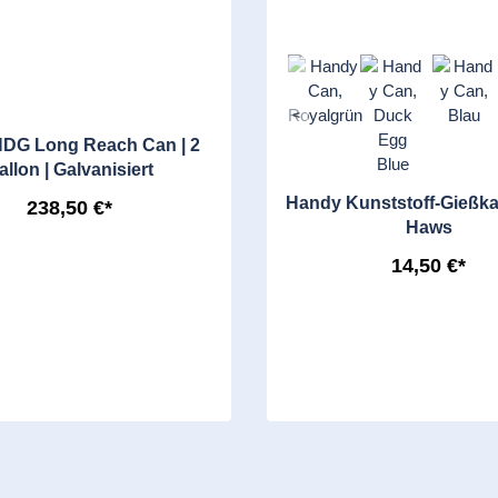
<
DG Long Reach Can | 2
allon | Galvanisiert
Handy Kunststoff-Gießka
238,50 €*
Haws
14,50 €*