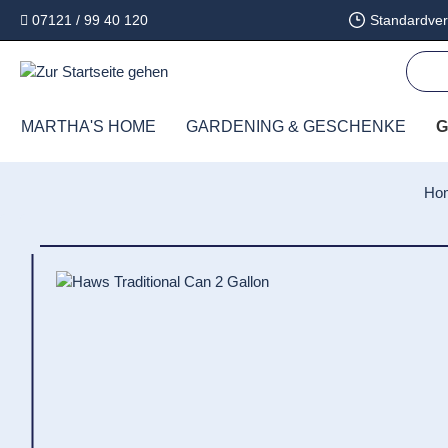
07121 / 99 40 120
Standardver
springen
Zur Hauptnavigation springen
MARTHA'S HOME
GARDENING & GESCHENKE
G
Ho