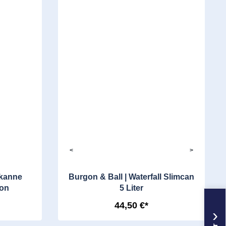
<
>
ßkanne
Burgon & Ball | Waterfall Slimcan
lon
5 Liter
44,50 €*
›