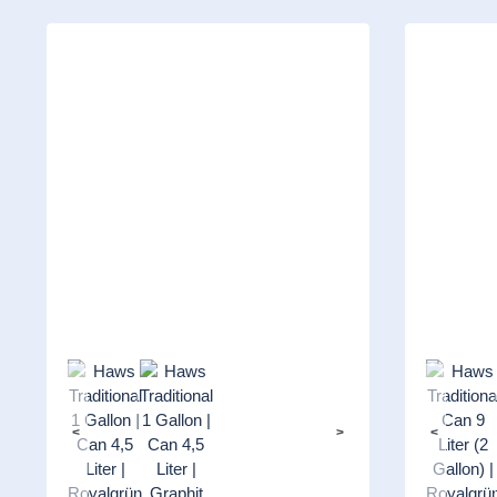
<
>
<