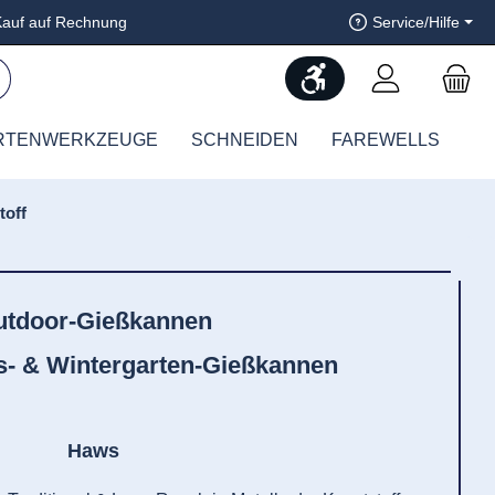
auf auf Rechnung
Service/Hilfe
Werkzeugleiste anzeig
RTENWERKZEUGE
SCHNEIDEN
FAREWELLS
toff
utdoor-Gießkannen
- & Wintergarten-Gießkannen
Haws