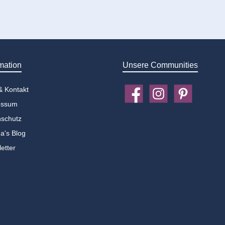
mation
Unsere Communities
 & Kontakt
Facebook
Instagram
Pinterest
essum
schutz
a's Blog
etter