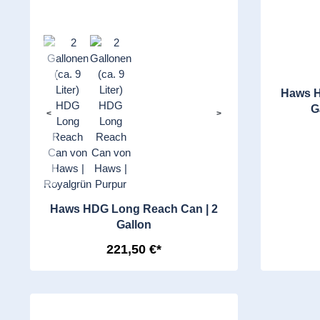
Haws H
G
<
>
Haws HDG Long Reach Can | 2
Gallon
221,50 €*