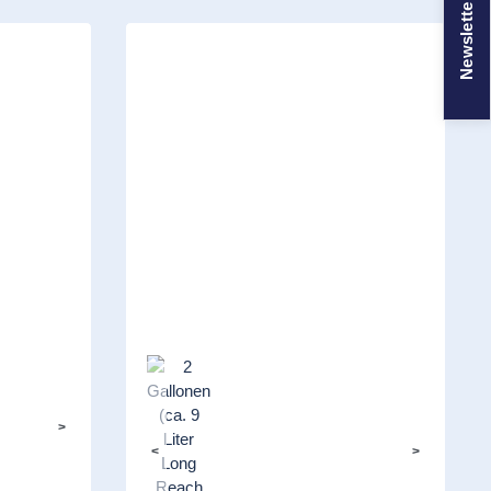
Newsletter
>
<
>