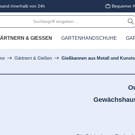
sand innerhalb von 24h
Bequemer K
ÄRTNERN & GIESSEN
GARTENHANDSCHUHE
GA
me
Gärtnern & Gießen
Gießkannen aus Metall und Kunsts
O
Gewächshaus