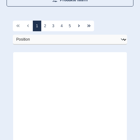
Produkte filtern
1
2
3
4
5