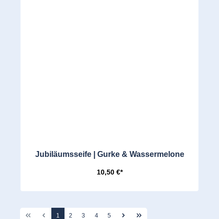
Jubiläumsseife | Gurke & Wassermelone
10,50 €*
1
2
3
4
5