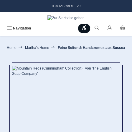
alt springen
07121 / 99 40 120
Werkzeugleiste anzeigen
Navigation
Home
Martha's Home
Feine Seifen & Handcremes aus Sussex