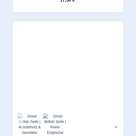
17,50 €*
<
>