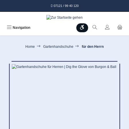
alt springen
07121 / 99 40 120
Werkzeugleiste anzeigen
Navigation
Home
Gartenhandschuhe
für den Herrn