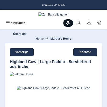
alt springen
07121 / 99 40 120
Werkzeugleiste anzeigen
Navigation
Übersicht
Home
Martha's Home
Vorherige
Nächste
Highland Cow | Large Paddle - Servierbrett
aus Eiche
Bildergalerie überspringen