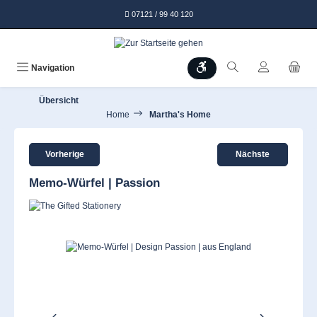
alt springen
07121 / 99 40 120
Werkzeugleiste anzeigen
Navigation
Übersicht
Home
Martha's Home
Vorherige
Nächste
Memo-Würfel | Passion
Bildergalerie überspringen