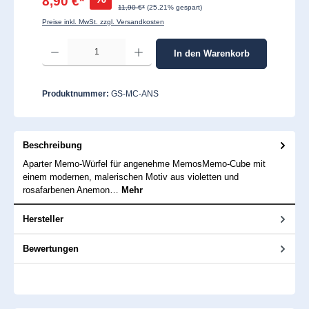
8,90 €*
11,90 €*
(25.21% gespart)
Preise inkl. MwSt. zzgl. Versandkosten
Produkt Anzahl: Gib den gewünschten Wert ein oder benutze die Schaltflächen um 
In den Warenkorb
Produktnummer:
GS-MC-ANS
Beschreibung
Aparter Memo-Würfel für angenehme MemosMemo-Cube mit
einem modernen, malerischen Motiv aus violetten und
rosafarbenen Anemon…
Mehr
Hersteller
Bewertungen