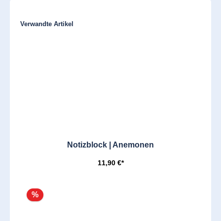
Produktgalerie überspringen
Verwandte Artikel
Notizblock | Anemonen
11,90 €*
%