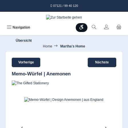
alt springen
07121 / 99 40 120
Werkzeugleiste anzeigen
Navigation
Übersicht
Home
Martha's Home
Vorherige
Nächste
Memo-Würfel | Anemonen
Bildergalerie überspringen