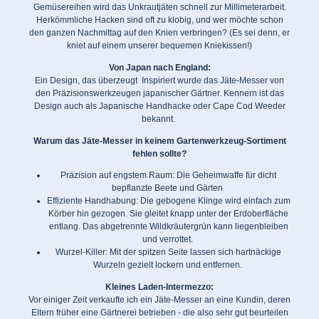
Gemüsereihen wird das Unkrautjäten schnell zur Millimeterarbeit.
Herkömmliche Hacken sind oft zu klobig, und wer möchte schon
den ganzen Nachmittag auf den Knien verbringen? (Es sei denn, er
kniet auf einem unserer bequemen Kniekissen!)
Von Japan nach England:
Ein Design, das überzeugt Inspiriert wurde das Jäte-Messer von
den Präzisionswerkzeugen japanischer Gärtner. Kennern ist das
Design auch als Japanische Handhacke oder Cape Cod Weeder
bekannt.
Warum das Jäte-Messer in keinem Gartenwerkzeug-Sortiment
fehlen sollte?
Präzision auf engstem Raum: Die Geheimwaffe für dicht
bepflanzte Beete und Gärten
Effiziente Handhabung: Die gebogene Klinge wird einfach zum
Körber hin gezogen. Sie gleitet knapp unter der Erdoberfläche
entlang. Das abgetrennte Wildkräutergrün kann liegenbleiben
und verrottet.
Wurzel-Killer: Mit der spitzen Seite lassen sich hartnäckige
Wurzeln gezielt lockern und entfernen.
Kleines Laden-Intermezzo:
Vor einiger Zeit verkaufte ich ein Jäte-Messer an eine Kundin, deren
Eltern früher eine Gärtnerei betrieben - die also sehr gut beurteilen