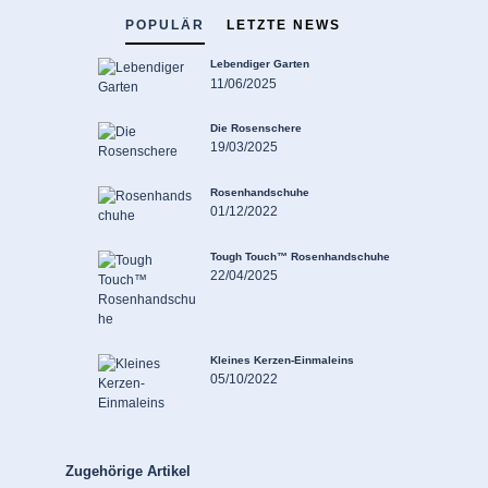
POPULÄR
LETZTE NEWS
Lebendiger Garten
11/06/2025
Die Rosenschere
19/03/2025
Rosenhandschuhe
01/12/2022
Tough Touch™ Rosenhandschuhe
22/04/2025
Kleines Kerzen-Einmaleins
05/10/2022
Produktgalerie überspringen
Zugehörige Artikel