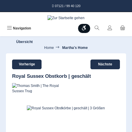
alt springen
07121 / 99 40 120
Werkzeugleiste anzeigen
Navigation
Übersicht
Home
Martha's Home
Vorherige
Nächste
Royal Sussex Obstkorb | geschält
Bildergalerie überspringen