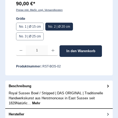
90,00 €*
Preise inkl. MwSt. zzgl. Versandkosten
auswählen
Größe
No. 1 | Ø 15 cm
No. 2 | Ø 20 cm
No. 3 | Ø 25 cm
Produkt Anzahl: Gib den gewünschten Wert ein oder benutze die Schaltflächen um 
In den Warenkorb
Produktnummer:
RST-BOS-02
Beschreibung
Royal Sussex Bowl / Stripped | DAS ORIGINAL | Traditionelle
Handwerkskunst aus Herstmonceux in East Sussex seit
1829Natürlic…
Mehr
Hersteller