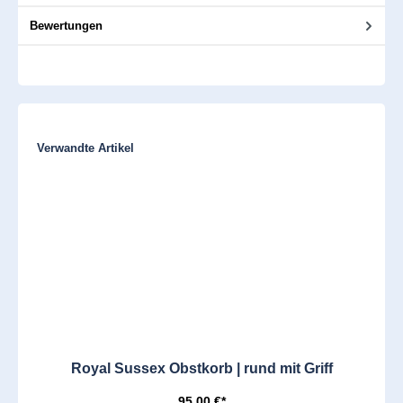
Bewertungen
Produktgalerie überspringen
Verwandte Artikel
Royal Sussex Obstkorb | rund mit Griff
95,00 €*