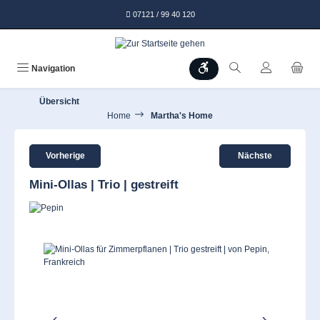
alt springen
07121 / 99 40 120
Werkzeugleiste anzeigen
Navigation
Übersicht
Home
Martha's Home
Vorherige
Nächste
Mini-Ollas | Trio | gestreift
Bildergalerie überspringen