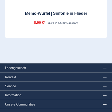
Memo-Würfel | Sinfonie in Flieder
8,90 €*
11,90 €*
(25.21% gespart)
Ladengeschäft
Kontakt
Service
Information
Unsere Communities