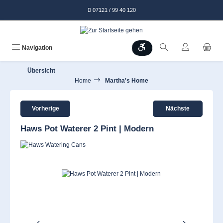
alt springen
07121 / 99 40 120
Werkzeugleiste anzeigen
Navigation
Übersicht
Home
Martha's Home
Vorherige
Nächste
Haws Pot Waterer 2 Pint | Modern
Bildergalerie überspringen