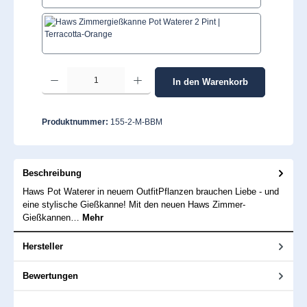
Terracotta-Orange
Produkt Anzahl: Gib den gewünschten Wert ein oder benutze die Schaltflächen um 
In den Warenkorb
Produktnummer:
155-2-M-BBM
Beschreibung
Haws Pot Waterer in neuem OutfitPflanzen brauchen Liebe - und
eine stylische Gießkanne! Mit den neuen Haws Zimmer-
Gießkannen…
Mehr
Hersteller
Bewertungen