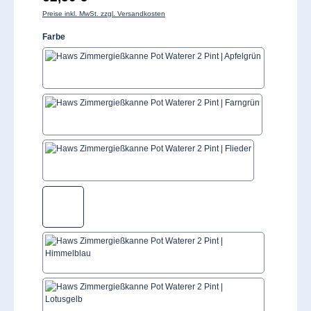
Preise inkl. MwSt. zzgl. Versandkosten
auswählen
Farbe
Apfelgrün
Farngrün
Flieder
Glockenblume
Himmelblau
Lotusgelb