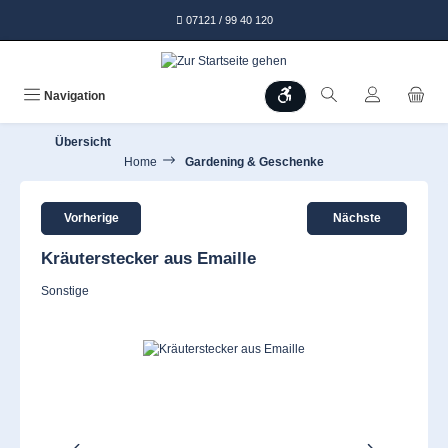
alt springen
07121 / 99 40 120
Werkzeugleiste anzeigen
Navigation
Übersicht
Home
Gardening & Geschenke
Vorherige
Nächste
Kräuterstecker aus Emaille
Sonstige
Bildergalerie überspringen