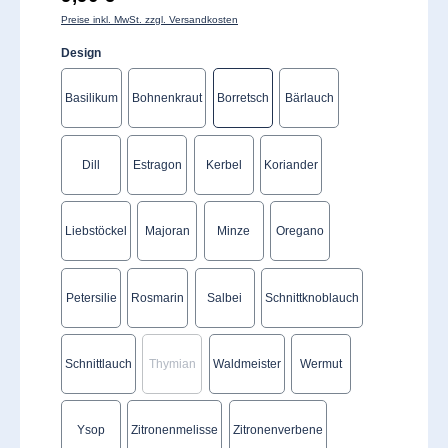
Preise inkl. MwSt. zzgl. Versandkosten
auswählen
Design
Basilikum
Bohnenkraut
Borretsch
Bärlauch
Dill
Estragon
Kerbel
Koriander
Liebstöckel
Majoran
Minze
Oregano
Petersilie
Rosmarin
Salbei
Schnittknoblauch
Schnittlauch
Thymian
Waldmeister
Wermut
(Diese Option ist zurzeit nicht verfügbar.)
Ysop
Zitronenmelisse
Zitronenverbene