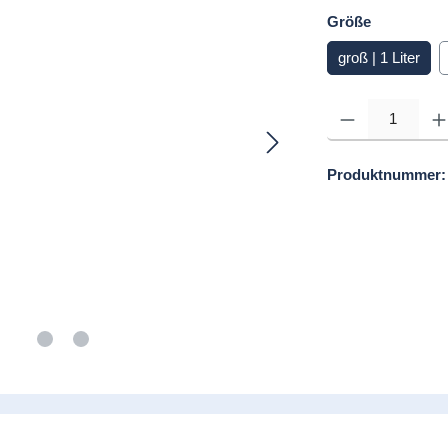
auswähle
Größe
groß | 1 Liter
Produkt Anzahl: Gib d
Produktnummer