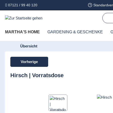
07121 / 99 40 120
Standardver
springen
Zur Hauptnavigation springen
MARTHA'S HOME
GARDENING & GESCHENKE
G
Übersicht
Vorherige
Hirsch | Vorratsdose
Bildergalerie überspringen