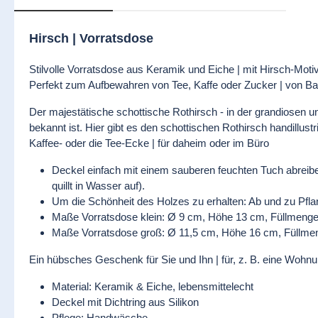
Hirsch | Vorratsdose
Stilvolle Vorratsdose aus Keramik und Eiche | mit Hirsch-Moti
Perfekt zum Aufbewahren von Tee, Kaffe oder Zucker | von B
Der majestätische schottische Rothirsch - in der grandiosen un
bekannt ist. Hier gibt es den schottischen Rothirsch handillus
Kaffee- oder die Tee-Ecke | für daheim oder im Büro
Deckel einfach mit einem sauberen feuchten Tuch abreiben
quillt in Wasser auf).
Um die Schönheit des Holzes zu erhalten: Ab und zu Pflan
Maße Vorratsdose klein: Ø 9 cm, Höhe 13 cm, Füllmeng
Maße Vorratsdose groß: Ø 11,5 cm, Höhe 16 cm, Füllmen
Ein hübsches Geschenk für Sie und Ihn | für, z. B. eine Wohn
Material: Keramik & Eiche, lebensmittelecht
Deckel mit Dichtring aus Silikon
Pflege: Handwäsche