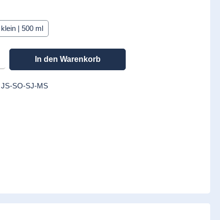
n
klein | 500 ml
en gewünschten Wert ein oder benutze die Schaltflächen um die Anzahl zu erhöhen
In den Warenkorb
:
JS-SO-SJ-MS