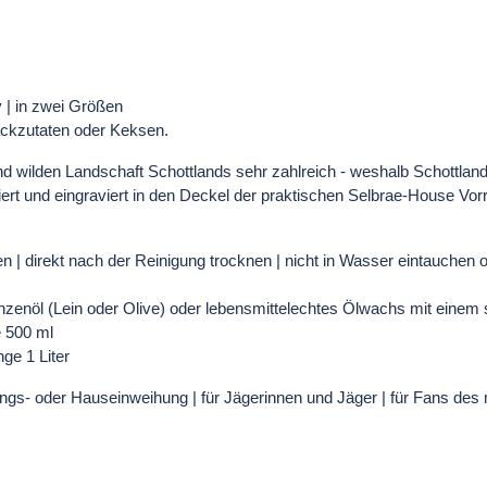
v | in zwei Größen
ackzutaten oder Keksen.
d wilden Landschaft Schottlands sehr zahlreich - weshalb Schottland 
triert und eingraviert in den Deckel der praktischen Selbrae-House Vor
 | direkt nach der Reinigung trocknen | nicht in Wasser eintauchen o
zenöl (Lein oder Olive) oder lebensmittelechtes Ölwachs mit einem s
e 500 ml
ge 1 Liter
ungs- oder Hauseinweihung | für Jägerinnen und Jäger | für Fans des