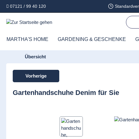
07121 / 99 40 120
Standardver
springen
Zur Hauptnavigation springen
MARTHA'S HOME
GARDENING & GESCHENKE
G
Übersicht
Vorherige
Gartenhandschuhe Denim für Sie
Bildergalerie überspringen