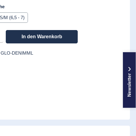
auswählen
he
S/M (6,5 - 7)
en gewünschten Wert ein oder benutze die Schaltflächen um die Anzahl zu erhöhen
In den Warenkorb
:
GLO-DENIMML
›
Newsletter