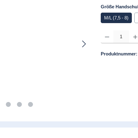
Größe Handschu
M/L (7,5 - 8)
Produkt Anzahl: Gib d
Produktnummer