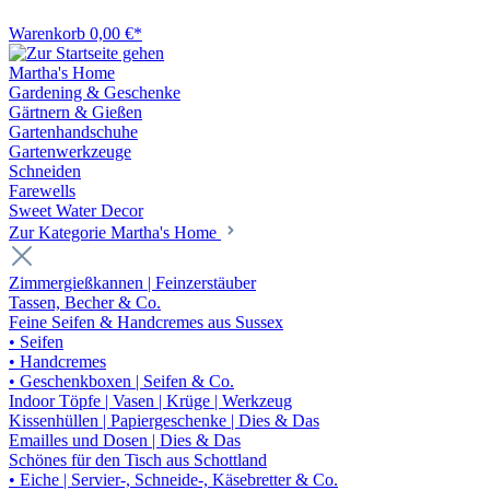
Warenkorb
0,00 €*
Martha's Home
Gardening & Geschenke
Gärtnern & Gießen
Gartenhandschuhe
Gartenwerkzeuge
Schneiden
Farewells
Sweet Water Decor
Zur Kategorie Martha's Home
Zimmergießkannen | Feinzerstäuber
Tassen, Becher & Co.
Feine Seifen & Handcremes aus Sussex
• Seifen
• Handcremes
• Geschenkboxen | Seifen & Co.
Indoor Töpfe | Vasen | Krüge | Werkzeug
Kissenhüllen | Papiergeschenke | Dies & Das
Emailles und Dosen | Dies & Das
Schönes für den Tisch aus Schottland
• Eiche | Servier-, Schneide-, Käsebretter & Co.