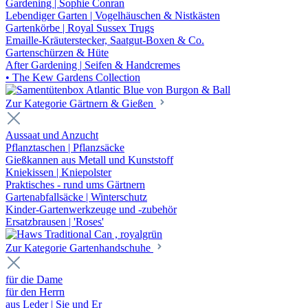
Gardening | Sophie Conran
Lebendiger Garten | Vogelhäuschen & Nistkästen
Gartenkörbe | Royal Sussex Trugs
Emaille-Kräuterstecker, Saatgut-Boxen & Co.
Gartenschürzen & Hüte
After Gardening | Seifen & Handcremes
• The Kew Gardens Collection
Zur Kategorie Gärtnern & Gießen
Aussaat und Anzucht
Pflanztaschen | Pflanzsäcke
Gießkannen aus Metall und Kunststoff
Kniekissen | Kniepolster
Praktisches - rund ums Gärtnern
Gartenabfallsäcke | Winterschutz
Kinder-Gartenwerkzeuge und -zubehör
Ersatzbrausen | 'Roses'
Zur Kategorie Gartenhandschuhe
für die Dame
für den Herrn
aus Leder | Sie und Er