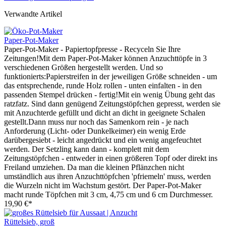
Verwandte Artikel
Paper-Pot-Maker
Paper-Pot-Maker - Papiertopfpresse - Recyceln Sie Ihre
Zeitungen!Mit dem Paper-Pot-Maker können Anzuchttöpfe in 3
verschiedenen Größen hergestellt werden. Und so
funktionierts:Papierstreifen in der jeweiligen Größe schneiden - um
das entsprechende, runde Holz rollen - unten einfalten - in den
passenden Stempel drücken - fertig!Mit ein wenig Übung geht das
ratzfatz. Sind dann genügend Zeitungstöpfchen gepresst, werden sie
mit Anzuchterde gefüllt und dicht an dicht in geeignete Schalen
gestellt.Dann muss nur noch das Samenkorn rein - je nach
Anforderung (Licht- oder Dunkelkeimer) ein wenig Erde
darübergesiebt - leicht angedrückt und ein wenig angefeuchtet
werden. Der Setzling kann dann - komplett mit dem
Zeitungstöpfchen - entweder in einen größeren Topf oder direkt ins
Freiland umziehen. Da man die kleinen Pflänzchen nicht
umständlich aus ihren Anzuchttöpfchen 'pfriemeln' muss, werden
die Wurzeln nicht im Wachstum gestört. Der Paper-Pot-Maker
macht runde Töpfchen mit 3 cm, 4,75 cm und 6 cm Durchmesser.
19,90 €*
Rüttelsieb, groß