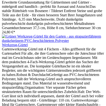
Erweiterte Grundausstattung für Gärtnerinnen und Gärtner -
mittelgroß und handlich - perfekt für Aussaat und Anzucht:Das
stabile Rüttelsieb von Bosmere / Tildenet Entfernt Steine und grobe
Teile aus der Erde - für einen besseren Start Ihrer Jungpflanzen und
Sämlinge. 6,35 mm Maschenweite, Draht dunkelgrün
pulverbeschicht dunkelgrün pulverbeschichteter Metallrahmen
Gesamtdurchmesser 37,5 cm, Höhe 8 cm, Siebdurchmesser 30 cm
24,80 €*
Werkzeug-Gürtel
Gartenwerkzeug-Gürtel mit 4 Fächern - Alles griffbereit für die
Gartenarbeit Für alle, die ihre Gartenschere oder die Juteschnur öfter
mal im Gewächshaus oder im Geräteschuppen liegenlassen: Mit
dem praktischen 4-Fach-Werkzeug-Gürtel gehört das Suchen der
Vergangenheit an. Die kompakte Gürteltasche ist ein idealer
Begleiter, um die wichtigsten Gärtnerutensilien jederzeit griffbereit
zu haben.Robust & DurchdachtGefertigt aus PVC-beschichtetem
Polyester, hält der Werkzeug-Gürtel auch anspruchsvolleren
Bedingungen stand. Das Material ist wasserabweisend und
strapazierfähig.Organisation: Vier separate Fächer geben
strukturierten Raum für unterschiedliches Zubehör.Halt: Der Web-
Gurt lässt sich individuell anpassen, damit der Gürtel auch bei voller
Beladung bequem sitzt - Gürtellänge: 110 cm. Gartenwerkzeuge:
Ideal für Gartenschere, Gartenmesser oder kleine Handschaufeln -