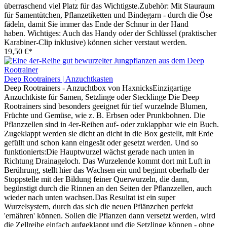
überraschend viel Platz für das Wichtigste.Zubehör: Mit Stauraum
für Samentütchen, Pflanzetiketten und Bindegarn - durch die Öse
fädeln, damit Sie immer das Ende der Schnur in der Hand
haben. Wichtiges: Auch das Handy oder der Schlüssel (praktischer
Karabiner-Clip inklusive) können sicher verstaut werden.
19,50 €*
Deep Rootrainers | Anzuchtkasten
Deep Rootrainers - Anzuchtbox von HaxnicksEinzigartige
Anzuchtkiste für Samen, Setzlinge oder Stecklinge Die Deep
Rootrainers sind besonders geeignet für tief wurzelnde Blumen,
Früchte und Gemüse, wie z. B. Erbsen oder Prunkbohnen. Die
Pflanzzellen sind in 4er-Reihen auf- oder zuklappbar wie ein Buch.
Zugeklappt werden sie dicht an dicht in die Box gestellt, mit Erde
gefüllt und schon kann eingesät oder gesetzt werden. Und so
funktionierts:Die Hauptwurzel wächst gerade nach unten in
Richtung Drainageloch. Das Wurzelende kommt dort mit Luft in
Berührung, stellt hier das Wachsen ein und beginnt oberhalb der
Stoppstelle mit der Bildung feiner Querwurzeln, die dann,
begünstigt durch die Rinnen an den Seiten der Pflanzzellen, auch
wieder nach unten wachsen.Das Resultat ist ein super
Wurzelsystem, durch das sich die neuen Pflänzchen perfekt
'ernähren' können. Sollen die Pflanzen dann versetzt werden, wird
die Zellreihe einfach aufgeklappt und die Setzlinge können - ohne