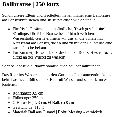
Ballbrause | 250 kurz
Schon unsere Eltern und Großeltern hatten immer eine Ballbrause
am Fensterbrett stehen und sie ist praktisch wie eh und je.
Für frisch Gesätes und empfindliche, 'frisch geschlüpfte'
Sämlinge: Die feine Brause besprüht mit weichem
Wasserstrahl. Gerne erinnern wir uns an die Schale mit
Kressesaat am Fenster, die ab und zu mit der Ballbrause eine
zarte Dusche bekam.
Für Zimmerpflanzen: Dank des dünnen Rohrs ist es einfach,
direkt an der Wurzel zu wässern.
Sehr beliebt ist die Pflanzenbrause auch bei Bonsaifreunden.
Das Rohr ins Wasser halten - den Gummiball zusammendrücken -
beim Loslassen füllt sich der Ball mit Wasser und schon kann es
losgehen.
Rohrlänge: 9,5 cm
Füllmenge: 250 ml
Ø Brausekopf: 3 cm, Ø Ball: ca 8 cm
Gewicht: ca. 115 g
Material: Ball aus Gummi | Rohr: Messing - vernickelt