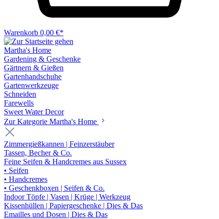
Warenkorb
0,00 €*
Martha's Home
Gardening & Geschenke
Gärtnern & Gießen
Gartenhandschuhe
Gartenwerkzeuge
Schneiden
Farewells
Sweet Water Decor
Zur Kategorie Martha's Home
Zimmergießkannen | Feinzerstäuber
Tassen, Becher & Co.
Feine Seifen & Handcremes aus Sussex
• Seifen
• Handcremes
• Geschenkboxen | Seifen & Co.
Indoor Töpfe | Vasen | Krüge | Werkzeug
Kissenhüllen | Papiergeschenke | Dies & Das
Emailles und Dosen | Dies & Das