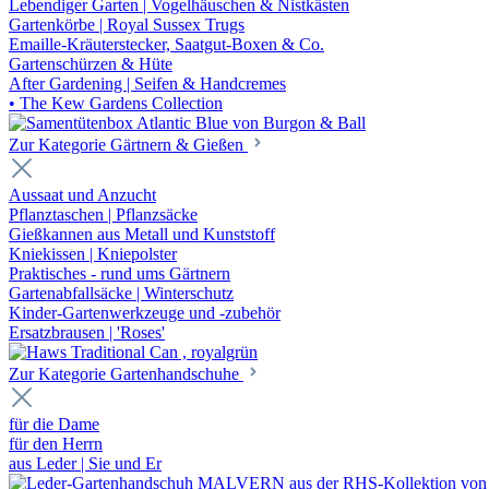
Lebendiger Garten | Vogelhäuschen & Nistkästen
Gartenkörbe | Royal Sussex Trugs
Emaille-Kräuterstecker, Saatgut-Boxen & Co.
Gartenschürzen & Hüte
After Gardening | Seifen & Handcremes
• The Kew Gardens Collection
Zur Kategorie Gärtnern & Gießen
Aussaat und Anzucht
Pflanztaschen | Pflanzsäcke
Gießkannen aus Metall und Kunststoff
Kniekissen | Kniepolster
Praktisches - rund ums Gärtnern
Gartenabfallsäcke | Winterschutz
Kinder-Gartenwerkzeuge und -zubehör
Ersatzbrausen | 'Roses'
Zur Kategorie Gartenhandschuhe
für die Dame
für den Herrn
aus Leder | Sie und Er