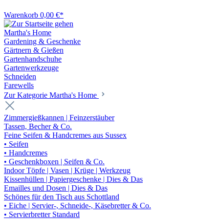
Warenkorb
0,00 €*
Martha's Home
Gardening & Geschenke
Gärtnern & Gießen
Gartenhandschuhe
Gartenwerkzeuge
Schneiden
Farewells
Zur Kategorie Martha's Home
Zimmergießkannen | Feinzerstäuber
Tassen, Becher & Co.
Feine Seifen & Handcremes aus Sussex
• Seifen
• Handcremes
• Geschenkboxen | Seifen & Co.
Indoor Töpfe | Vasen | Krüge | Werkzeug
Kissenhüllen | Papiergeschenke | Dies & Das
Emailles und Dosen | Dies & Das
Schönes für den Tisch aus Schottland
• Eiche | Servier-, Schneide-, Käsebretter & Co.
• Servierbretter Standard