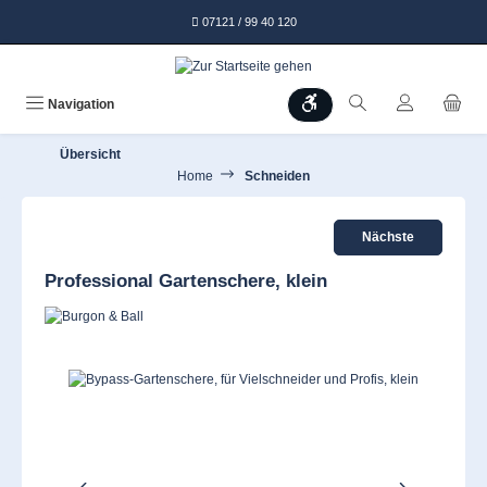
alt springen
07121 / 99 40 120
Werkzeugleiste anzeigen
Navigation
Übersicht
Home
Schneiden
Nächste
Professional Gartenschere, klein
Bildergalerie überspringen