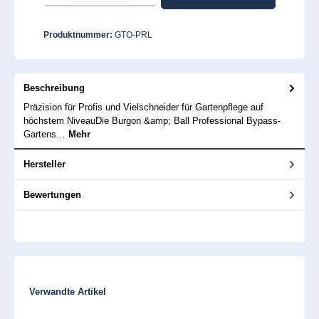
Produktnummer:
GTO-PRL
Beschreibung
Präzision für Profis und Vielschneider für Gartenpflege auf
höchstem NiveauDie Burgon &amp; Ball Professional Bypass-
Gartens…
Mehr
Hersteller
Bewertungen
Produktgalerie überspringen
Verwandte Artikel