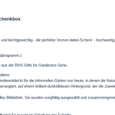
schenkbox
 und leichtgewichtig - die perfekte 'Immer-dabei-Schere' - hochwertig, 
rdprogramm.)
l aus der RHS Gifts for Gardeners-Serie.
tiere:
iederentdeckt für die informellen Gärten von heute, in denen die Natu
rangiert, auf einem brillant-dunkelblauen Hintergrund, der die Juwele
y Bibliothek. Sie wurden sorgfältig ausgewählt und zusammengestellt
fanteil für maximale Erhaltung der Schärfe