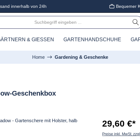
sand innerhalb von 24h
Bequemer K
ÄRTNERN & GIESSEN
GARTENHANDSCHUHE
GA
Home
Gardening & Geschenke
eadow-Geschenkbox
29,60 €*
Preise inkl. MwSt. zzg