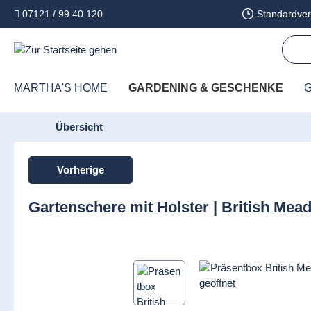
07121 / 99 40 120
Standardver
springen
Zur Hauptnavigation springen
MARTHA'S HOME
GARDENING & GESCHENKE
G
Übersicht
Vorherige
Gartenschere mit Holster | British M
Bildergalerie überspringen