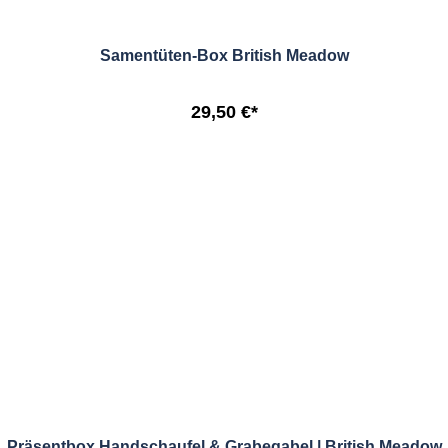
Samentüten-Box British Meadow
29,50 €*
Präsentbox Handschaufel & Grabegabel | British Meadow