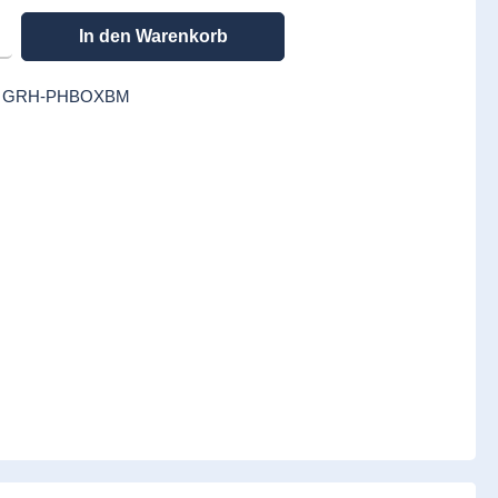
en gewünschten Wert ein oder benutze die Schaltflächen um die Anzahl zu erhöhen
In den Warenkorb
:
GRH-PHBOXBM