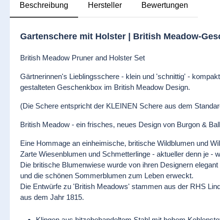
Beschreibung
Hersteller
Bewertungen
Gartenschere mit Holster | British Meadow-Ge
British Meadow Pruner and Holster Set
Gärtnerinnen's Lieblingsschere - klein und 'schnittig' - kompakt
gestalteten Geschenkbox im British Meadow Design.
(Die Schere entspricht der KLEINEN Schere aus dem Standa
British Meadow - ein frisches, neues Design von Burgon & Bal
Eine Hommage an einheimische, britische Wildblumen und Wild
Zarte Wiesenblumen und Schmetterlinge - aktueller denn je - w
Die britische Blumenwiese wurde von ihren Designern elegant ar
und die schönen Sommerblumen zum Leben erweckt.
Die Entwürfe zu 'British Meadows' stammen aus der RHS Lindle
aus dem Jahr 1815.
Klingen aus hitzebehandeltem Stahl mit hohem Kohlenstof