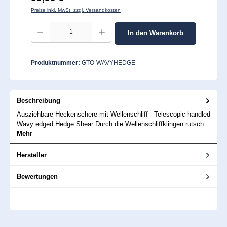
Preise inkl. MwSt. zzgl. Versandkosten
Produkt Anzahl: Gib den gewünschten Wert ein oder benutze die Schaltflächen um 
In den Warenkorb
Produktnummer:
GTO-WAVYHEDGE
Beschreibung
Ausziehbare Heckenschere mit Wellenschliff - Telescopic handled
Wavy edged Hedge Shear Durch die Wellenschliffklingen rutsch…
Mehr
Hersteller
Bewertungen