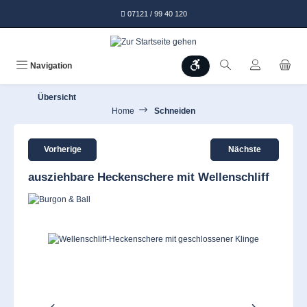
alt springen
07121 / 99 40 120
Werkzeugleiste anzeigen
Navigation
Übersicht
Home
Schneiden
Vorherige
Nächste
ausziehbare Heckenschere mit Wellenschliff
Bildergalerie überspringen