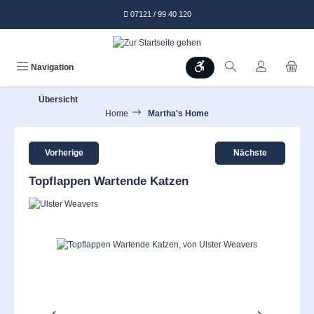
alt springen
07121 / 99 40 120
Werkzeugleiste anzeigen
Navigation
Übersicht
Home
Martha's Home
Vorherige
Nächste
Topflappen Wartende Katzen
Bildergalerie überspringen