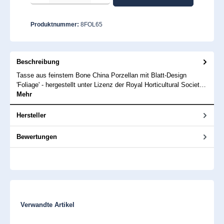
Produktnummer:
8FOL65
Beschreibung
Tasse aus feinstem Bone China Porzellan mit Blatt-Design
'Foliage' - hergestellt unter Lizenz der Royal Horticultural Societ…
Mehr
Hersteller
Bewertungen
Produktgalerie überspringen
Verwandte Artikel