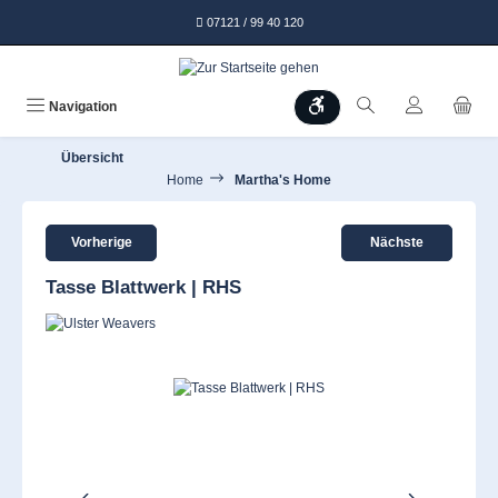
alt springen
07121 / 99 40 120
Werkzeugleiste anzeigen
Navigation
Übersicht
Home
Martha's Home
Vorherige
Nächste
Tasse Blattwerk | RHS
Bildergalerie überspringen