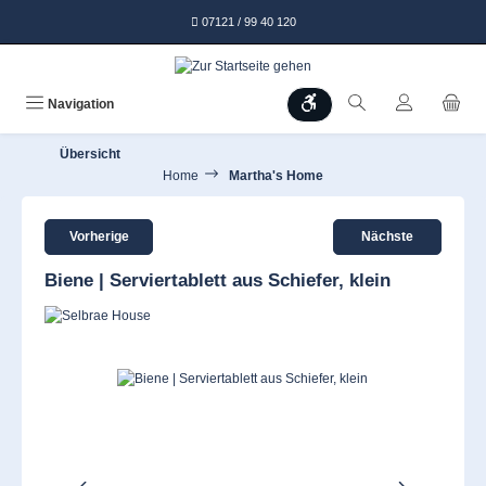
alt springen
07121 / 99 40 120
Werkzeugleiste anzeigen
Navigation
Übersicht
Home
Martha's Home
Vorherige
Nächste
Biene | Serviertablett aus Schiefer, klein
Bildergalerie überspringen