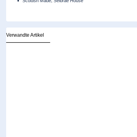
Scottish Made, Selbrae House
Verwandte Artikel
Produktgalerie überspringen