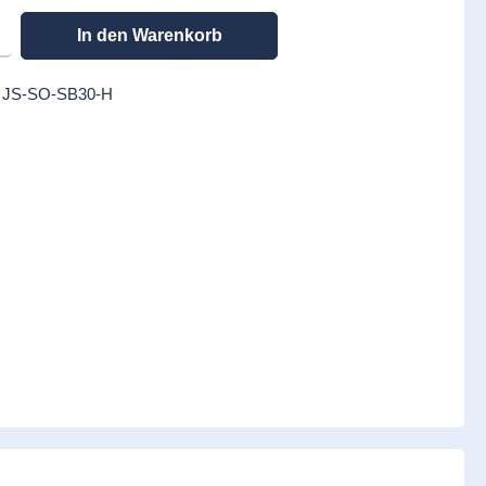
en gewünschten Wert ein oder benutze die Schaltflächen um die Anzahl zu erhöhen
In den Warenkorb
:
JS-SO-SB30-H