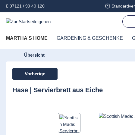
07121 / 99 40 120
Standardver
springen
Zur Hauptnavigation springen
MARTHA'S HOME
GARDENING & GESCHENKE
G
Übersicht
Vorherige
Hase | Servierbrett aus Eiche
Bildergalerie überspringen