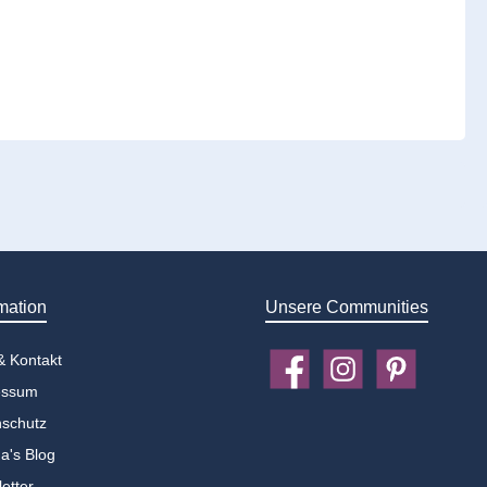
mation
Unsere Communities
 & Kontakt
Facebook
Instagram
Pinterest
essum
schutz
a's Blog
etter