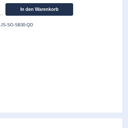
en gewünschten Wert ein oder benutze die Schaltflächen um die Anzahl zu erhöhen
In den Warenkorb
:
JS-SO-SB30-QD