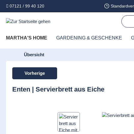
07121 / 99 40 120
Standardver
springen
Zur Hauptnavigation springen
MARTHA'S HOME
GARDENING & GESCHENKE
G
Übersicht
Vorherige
Enten | Servierbrett aus Eiche
Bildergalerie überspringen