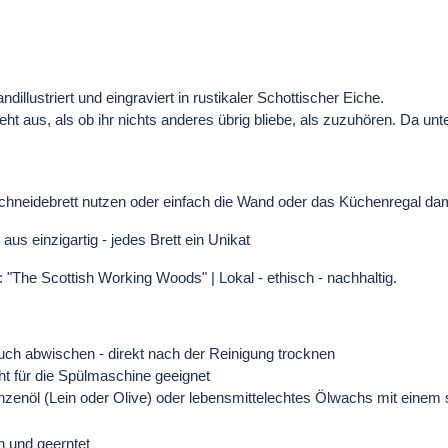
llustriert und eingraviert in rustikaler Schottischer Eiche.
ht aus, als ob ihr nichts anderes übrig bliebe, als zuzuhören. Da unt
s Schneidebrett nutzen oder einfach die Wand oder das Küchenregal 
s einzigartig - jedes Brett ein Unikat
 "The Scottish Working Woods" | Lokal - ethisch - nachhaltig.
Tuch abwischen - direkt nach der Reinigung trocknen
ht für die Spülmaschine geeignet
zenöl (Lein oder Olive) oder lebensmittelechtes Ölwachs mit einem s
n und geerntet