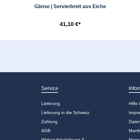
Gänse | Servierbrett aus Eiche
41,10 €*
Service
Infor
Lieferung
Hilfe
Lieferung in die Schweiz
Impr
Zahlung
Daten
AGB
Marth
Widerrufsbelehrung &
Newsl