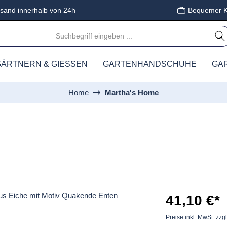
sand innerhalb von 24h
Bequemer K
ÄRTNERN & GIESSEN
GARTENHANDSCHUHE
GA
Home
Martha's Home
41,10 €*
Preise inkl. MwSt. zzg