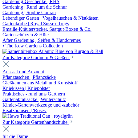
Gardening-Geschenke | RHS
Gardening | Rund um die Schnur
Gardening | Sophie Conran
Lebendiger Garten | Vogelhäuschen & Nistkästen
Gartenkörbe | Royal Sussex Trugs
Emaille-Kräuterstecker, Saatgut-Boxen & Co.
Gartenschürzen & Hüte
After Gardening | Seifen & Handcremes
• The Kew Gardens Collection
Zur Kategorie Gärtnern & Gießen
Aussaat und Anzucht
Pflanztaschen | Pflanzsäcke
Gießkannen aus Metall und Kunststoff
Kniekissen | Kniepolster
Praktisches - rund ums Gärtnern
Gartenabfallsäcke | Winterschutz
Kinder-Gartenwerkzeuge und -zubehör
Ersatzbrausen | 'Roses'
Zur Kategorie Gartenhandschuhe
für die Dame