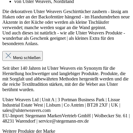
von Ulster Weavers, Nordirland
Die dekorativen Ulster Weavers Geschirrtücher zaubern - lässig am
Haken oder an der Backofentüre hängend - im Handumdrehen neue
Akzente in der Küche oder werden als kleine Tischläufer
verwendet; manche werden sogar an die Wand gepinnt.
Und auch dieses ist natürlich - wie alle Ulster Weavers Produkte -
wunderbar als Geschenk geeignet | als kleines Extra für den
besonderen Anlass.
Menü schließen
Seit über 140 Jahren ist Ulster Weavers ein Synonym für die
Herstellung hochwertiger und langlebiger Produkte. Produkte, die
mit Sorgfalt und altbewährten Methoden hergestellt werden und die
die reiche Textiltradition stärken, mit der die Weber aus Ulster
berühmt wurden.
Ulster Weavers Ltd | Unit A | 3 Portman Business Park | Lissue
Industrial Estate West | Lisburn | Co Antrim | BT28 2XF | UK |
sales@ulsterweavers.com
EU-Import: Stegemann MarkenVertrieb GmbH | Wolbecker Str. 61 |
48231 Warendorf | service@stegemann-mv.de
Weitere Produkte der Marke