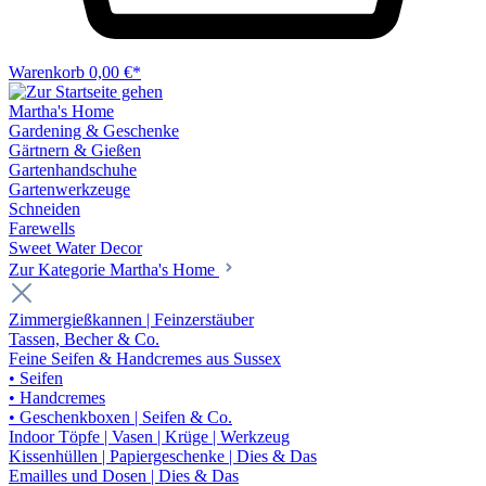
Warenkorb
0,00 €*
Martha's Home
Gardening & Geschenke
Gärtnern & Gießen
Gartenhandschuhe
Gartenwerkzeuge
Schneiden
Farewells
Sweet Water Decor
Zur Kategorie Martha's Home
Zimmergießkannen | Feinzerstäuber
Tassen, Becher & Co.
Feine Seifen & Handcremes aus Sussex
• Seifen
• Handcremes
• Geschenkboxen | Seifen & Co.
Indoor Töpfe | Vasen | Krüge | Werkzeug
Kissenhüllen | Papiergeschenke | Dies & Das
Emailles und Dosen | Dies & Das