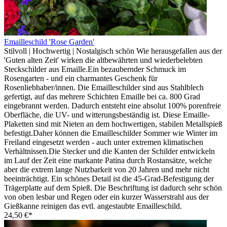
Emailleschild 'Rose Garden'
Stilvoll | Hochwertig | Nostalgisch schön Wie herausgefallen aus der
'Guten alten Zeit' wirken die altbewährten und wiederbelebten
Steckschilder aus Emaille.Ein bezaubernder Schmuck im
Rosengarten - und ein charmantes Geschenk für
Rosenliebhaber/innen. Die Emailleschilder sind aus Stahlblech
gefertigt, auf das mehrere Schichten Emaille bei ca. 800 Grad
eingebrannt werden. Dadurch entsteht eine absolut 100% porenfreie
Oberfläche, die UV- und witterungsbeständig ist. Diese Emaille-
Plaketten sind mit Nieten an dem hochwertigen, stabilen Metallspieß
befestigt.Daher können die Emailleschilder Sommer wie Winter im
Freiland eingesetzt werden - auch unter extremen klimatischen
Verhältnissen.Die Stecker und die Kanten der Schilder entwickeln
im Lauf der Zeit eine markante Patina durch Rostansätze, welche
aber die extrem lange Nutzbarkeit von 20 Jahren und mehr nicht
beeinträchtigt. Ein schönes Detail ist die 45-Grad-Befestigung der
Trägerplatte auf dem Spieß. Die Beschriftung ist dadurch sehr schön
von oben lesbar und Regen oder ein kurzer Wasserstrahl aus der
Gießkanne reinigen das evtl. angestaubte Emailleschild.
24,50 €*