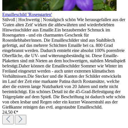
Emailleschild 'Rosengarten'
Stilvoll | Hochwertig | Nostalgisch schön Wie herausgefallen aus der
'Guten alten Zeit' wirken die altbewährten und wiederbelebten
Hinweisschilder aus Emaille.Ein bezaubernder Schmuck im
Rosengarten - und ein charmantes Geschenk für
Rosenliebhaber/innen. Die Emailleschilder sind aus Stahlblech
gefertigt, auf das mehrere Schichten Emaille bei ca. 800 Grad
eingebrannt werden. Dadurch entsteht eine absolut 100% porenfreie
Oberfläche, die UV- und witterungsbeständig ist. Diese Emaille-
Plaketten sind mit Nieten an dem hochwertigen, stabilen Metallspieß
befestigt.Daher können die Emailleschilder Sommer wie Winter im
Freiland eingesetzt werden - auch unter extremen klimatischen
Verhältnissen.Die Stecker und die Kanten der Schilder entwickeln
im Lauf der Zeit eine markante Patina durch Rostansätze, welche
aber die extrem lange Nutzbarkeit von 20 Jahren und mehr nicht
beeinträchtigt. Ein schönes Detail ist die 45-Grad-Befestigung der
Trägerplatte auf dem Spieß. Die Beschriftung ist dadurch sehr schön
von oben lesbar und Regen oder ein kurzer Wasserstrahl aus der
Gießkanne reinigen das evtl. angestaubte Emailleschild.
24,50 €*