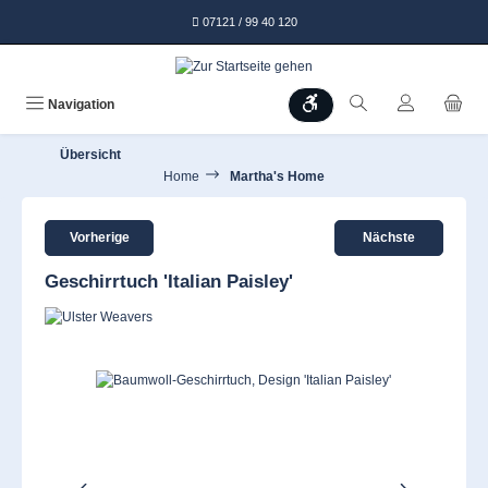
alt springen
07121 / 99 40 120
Werkzeugleiste anzeigen
Navigation
Übersicht
Home
Martha's Home
Vorherige
Nächste
Geschirrtuch 'Italian Paisley'
Bildergalerie überspringen