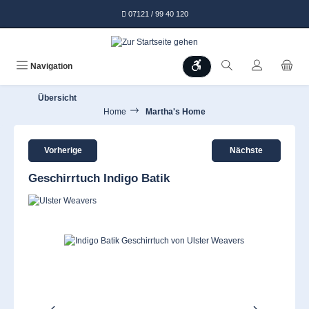
alt springen
07121 / 99 40 120
Werkzeugleiste anzeigen
Navigation
Übersicht
Home
Martha's Home
Vorherige
Nächste
Geschirrtuch Indigo Batik
Bildergalerie überspringen