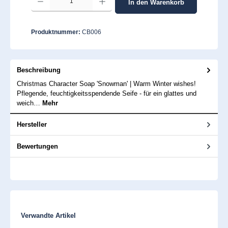
In den Warenkorb
Produktnummer:
CB006
Beschreibung
Christmas Character Soap 'Snowman' | Warm Winter wishes!
Pflegende, feuchtigkeitsspendende Seife - für ein glattes und
weich…
Mehr
Hersteller
Bewertungen
Produktgalerie überspringen
Verwandte Artikel