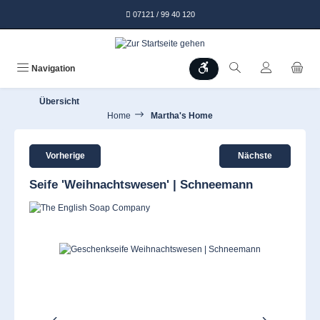
alt springen
07121 / 99 40 120
Werkzeugleiste anzeigen
Navigation
Übersicht
Home
Martha's Home
Vorherige
Nächste
Seife 'Weihnachtswesen' | Schneemann
Bildergalerie überspringen