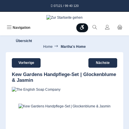
alt springen
07121 / 99 40 120
Werkzeugleiste anzeigen
Navigation
Übersicht
Home
Martha's Home
Vorherige
Nächste
Kew Gardens Handpflege-Set | Glockenblume
& Jasmin
Bildergalerie überspringen