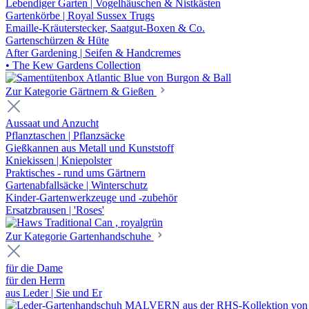
Lebendiger Garten | Vogelhäuschen & Nistkästen
Gartenkörbe | Royal Sussex Trugs
Emaille-Kräuterstecker, Saatgut-Boxen & Co.
Gartenschürzen & Hüte
After Gardening | Seifen & Handcremes
• The Kew Gardens Collection
Zur Kategorie Gärtnern & Gießen
Aussaat und Anzucht
Pflanztaschen | Pflanzsäcke
Gießkannen aus Metall und Kunststoff
Kniekissen | Kniepolster
Praktisches - rund ums Gärtnern
Gartenabfallsäcke | Winterschutz
Kinder-Gartenwerkzeuge und -zubehör
Ersatzbrausen | 'Roses'
Zur Kategorie Gartenhandschuhe
für die Dame
für den Herrn
aus Leder | Sie und Er