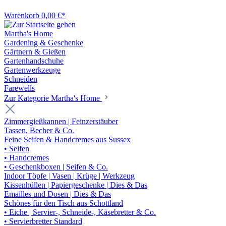
Warenkorb
0,00 €*
Martha's Home
Gardening & Geschenke
Gärtnern & Gießen
Gartenhandschuhe
Gartenwerkzeuge
Schneiden
Farewells
Zur Kategorie Martha's Home
Zimmergießkannen | Feinzerstäuber
Tassen, Becher & Co.
Feine Seifen & Handcremes aus Sussex
• Seifen
• Handcremes
• Geschenkboxen | Seifen & Co.
Indoor Töpfe | Vasen | Krüge | Werkzeug
Kissenhüllen | Papiergeschenke | Dies & Das
Emailles und Dosen | Dies & Das
Schönes für den Tisch aus Schottland
• Eiche | Servier-, Schneide-, Käsebretter & Co.
• Servierbretter Standard