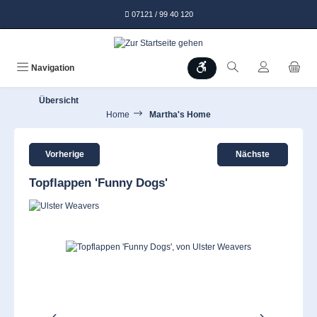
alt springen
07121 / 99 40 120
Werkzeugleiste anzeigen
Navigation
Übersicht
Home
Martha's Home
Vorherige
Nächste
Topflappen 'Funny Dogs'
Bildergalerie überspringen