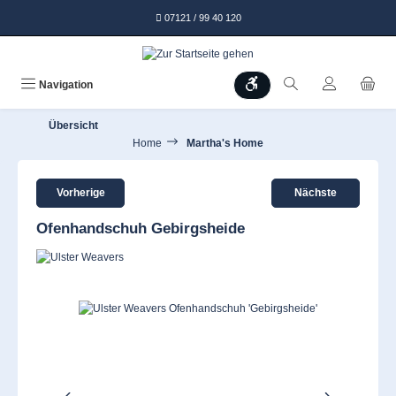
alt springen
07121 / 99 40 120
Werkzeugleiste anzeigen
Navigation
Übersicht
Home
Martha's Home
Vorherige
Nächste
Ofenhandschuh Gebirgsheide
Bildergalerie überspringen