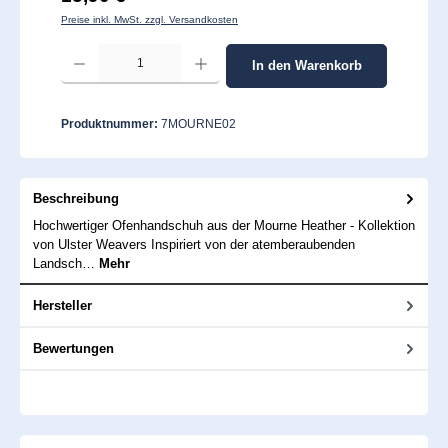
Preise inkl. MwSt. zzgl. Versandkosten
Produkt Anzahl: Gib den gewünschten Wert ein oder benutze die Schaltflächen um 
In den Warenkorb
Produktnummer:
7MOURNE02
Beschreibung
Hochwertiger Ofenhandschuh aus der Mourne Heather - Kollektion
von Ulster Weavers Inspiriert von der atemberaubenden
Landsch…
Mehr
Hersteller
Bewertungen