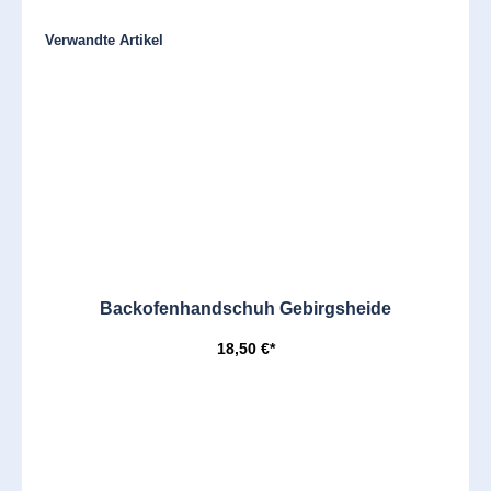
Produktgalerie überspringen
Verwandte Artikel
Backofenhandschuh Gebirgsheide
18,50 €*