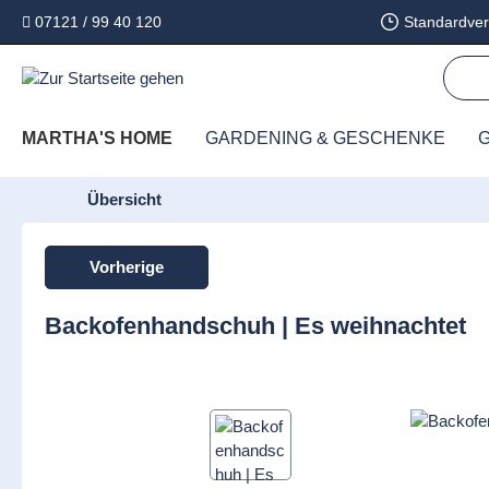
07121 / 99 40 120
Standardver
springen
Zur Hauptnavigation springen
MARTHA'S HOME
GARDENING & GESCHENKE
G
Übersicht
Vorherige
Backofenhandschuh | Es weihnachtet
Bildergalerie überspringen