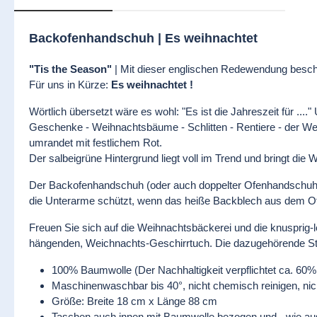
Backofenhandschuh | Es weihnachtet
"Tis the Season"
| Mit dieser englischen Redewendung beschr
Für uns in Kürze:
Es weihnachtet !
Wörtlich übersetzt wäre es wohl: "Es ist die Jahreszeit für ..
Geschenke - Weihnachtsbäume - Schlitten - Rentiere - der We
umrandet mit festlichem Rot.
Der salbeigrüne Hintergrund liegt voll im Trend und bringt di
Der Backofenhandschuh (oder auch doppelter Ofenhandschuh): 
die Unterarme schützt, wenn das heiße Backblech aus dem 
Freuen Sie sich auf die Weihnachtsbäckerei und die knusprig-
hängenden, Weichnachts-Geschirrtuch. Die dazugehörende St
100% Baumwolle (Der Nachhaltigkeit verpflichtet ca. 60% 
Maschinenwaschbar bis 40°, nicht chemisch reinigen, nic
Größe: Breite 18 cm x Länge 88 cm
Taschen auch innen mit Baumwolle bezogen und - wie au