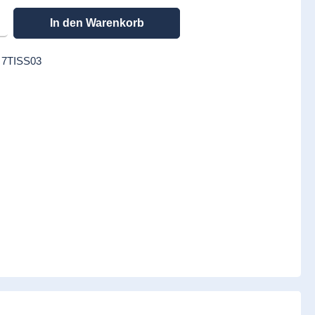
en gewünschten Wert ein oder benutze die Schaltflächen um die Anzahl zu erhöhen
In den Warenkorb
:
7TISS03