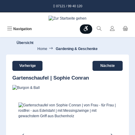
alt springen
07121 / 99 40 120
Werkzeugleiste anzeigen
Navigation
Übersicht
Home
Gardening & Geschenke
Vorherige
Nächste
Gartenschaufel | Sophie Conran
Bildergalerie überspringen