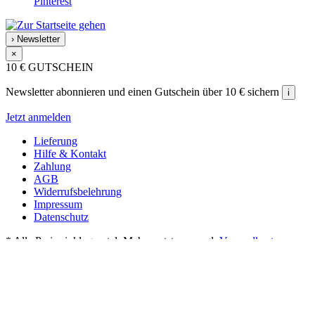
Pinterest
›
Newsletter
×
10 €
GUTSCHEIN
Newsletter abonnieren und einen Gutschein über 10 € sichern
i
Jetzt anmelden
Lieferung
Hilfe & Kontakt
Zahlung
AGB
Widerrufsbelehrung
Impressum
Datenschutz
* Alle Preise inkl. gesetzl. Mehrwertsteuer zzgl.
Versandkosten
.
Text vergrößern
Hochkontrastmodus
Farben invertieren
Monochrom
Niedrige Sättigung
Hohe Sättigung
Links unterstreichen
Gut lesbare Schrift