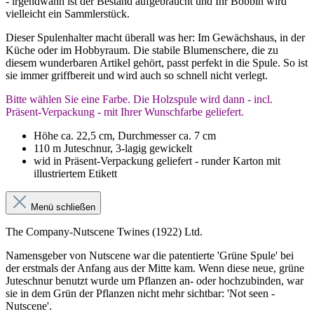
- irgendwann ist der Bestand aufgebraucht und Ihr Bobbin wird
vielleicht ein Sammlerstück.
Dieser Spulenhalter macht überall was her: Im Gewächshaus, in der
Küche oder im Hobbyraum. Die stabile Blumenschere, die zu
diesem wunderbaren Artikel gehört, passt perfekt in die Spule. So ist
sie immer griffbereit und wird auch so schnell nicht verlegt.
Bitte wählen Sie eine Farbe. Die Holzspule wird dann - incl.
Präsent-Verpackung - mit Ihrer Wunschfarbe geliefert.
Höhe ca. 22,5 cm, Durchmesser ca. 7 cm
110 m Juteschnur, 3-lagig gewickelt
wid in Präsent-Verpackung geliefert - runder Karton mit
illustriertem Etikett
Menü schließen
The Company-Nutscene Twines (1922) Ltd.
Namensgeber von Nutscene war die patentierte 'Grüne Spule' bei
der erstmals der Anfang aus der Mitte kam. Wenn diese neue, grüne
Juteschnur benutzt wurde um Pflanzen an- oder hochzubinden, war
sie in dem Grün der Pflanzen nicht mehr sichtbar:
'Not seen -
Nutscene'.