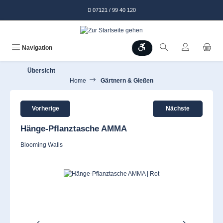
alt springen
07121 / 99 40 120
Werkzeugleiste anzeigen
Navigation
Übersicht
Home
Gärtnern & Gießen
Vorherige
Nächste
Hänge-Pflanztasche AMMA
Blooming Walls
Bildergalerie überspringen