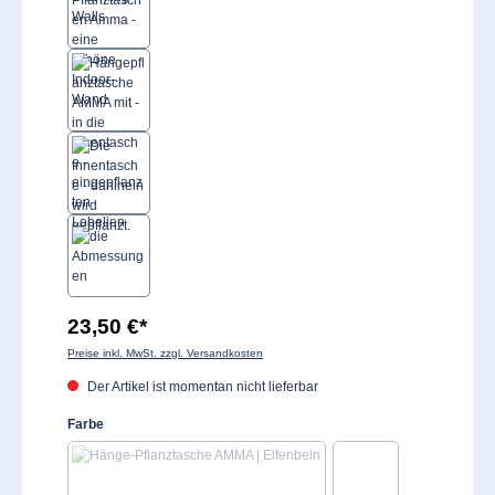
23,50 €*
Preise inkl. MwSt. zzgl. Versandkosten
Der Artikel ist momentan nicht lieferbar
auswählen
Farbe
(Diese Option ist zurzeit nicht verfügbar.)
(Diese Option ist zurzeit
Elfenbein
Gelb