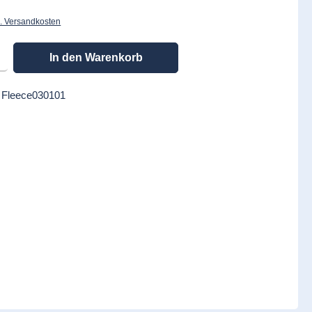
l. Versandkosten
en gewünschten Wert ein oder benutze die Schaltflächen um die Anzahl zu erhöhen
In den Warenkorb
:
Fleece030101