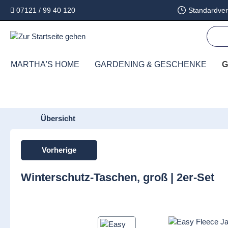
07121 / 99 40 120
Standardver
springen
Zur Hauptnavigation springen
MARTHA'S HOME
GARDENING & GESCHENKE
G
Übersicht
Vorherige
Winterschutz-Taschen, groß | 2er-Set
Bildergalerie überspringen