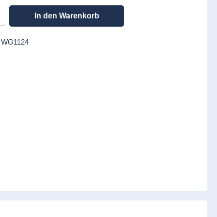
en gewünschten Wert ein oder benutze die Schaltflächen um die Anzahl zu erhöhen
In den Warenkorb
:
WG1124