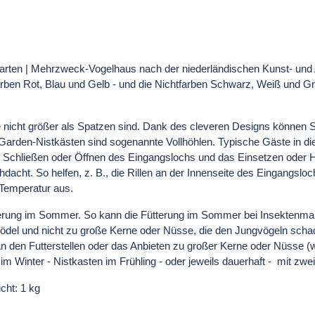
rten | Mehrzweck-Vogelhaus nach der niederländischen Kunst- und A
ben Rot, Blau und Gelb - und die Nichtfarben Schwarz, Weiß und Gr
e nicht größer als Spatzen sind. Dank des cleveren Designs können 
 Garden-Nistkästen sind sogenannte Vollhöhlen. Typische Gäste in die
 Schließen oder Öffnen des Eingangslochs und das Einsetzen oder 
cht. So helfen, z. B., die Rillen an der Innenseite des Eingangslo
 Temperatur aus.
tterung im Sommer. So kann die Fütterung im Sommer bei Insektenman
tknödel und nicht zu große Kerne oder Nüsse, die den Jungvögeln sch
n den Futterstellen oder das Anbieten zu großer Kerne oder Nüsse (w
im Winter - Nistkasten im Frühling - oder jeweils dauerhaft - mit zw
cht: 1 kg