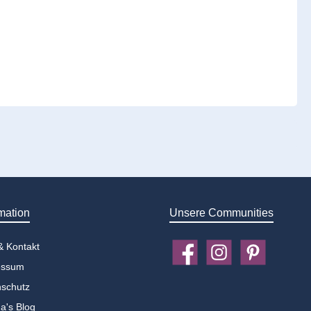
mation
Unsere Communities
 & Kontakt
Facebook
Instagram
Pinterest
essum
schutz
a's Blog