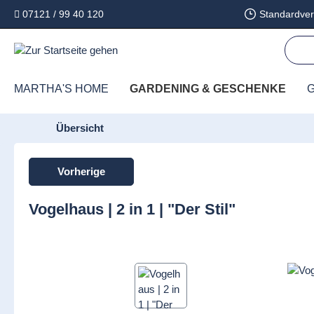
07121 / 99 40 120
Standardver
springen
Zur Hauptnavigation springen
MARTHA'S HOME
GARDENING & GESCHENKE
G
Übersicht
Vorherige
Vogelhaus | 2 in 1 | "Der Stil"
Bildergalerie überspringen