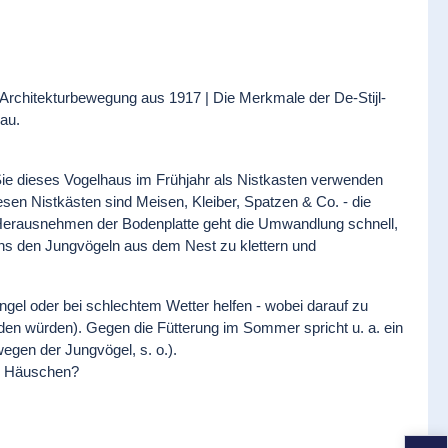
rchitekturbewegung aus 1917 | Die Merkmale der De-Stijl-
au.
Sie dieses Vogelhaus im Frühjahr als Nistkasten verwenden
sen Nistkästen sind Meisen, Kleiber, Spatzen & Co. - die
Herausnehmen der Bodenplatte geht die Umwandlung schnell,
chs den Jungvögeln aus dem Nest zu klettern und
gel oder bei schlechtem Wetter helfen - wobei darauf zu
aden würden). Gegen die Fütterung im Sommer spricht u. a. ein
egen der Jungvögel, s. o.).
ei Häuschen?