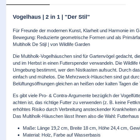
Vogelhaus | 2 in 1 | "Der Stil"
Für Freunde der modernen Kunst, Klarheit und Harmonie im Ga
Bewegung: Reduzierte geometrische Formen und als Primärfar
Multiholk De Stijl | von Wildlife Garden
Die Multiholk-Vogelhäuschen sind für Gartenvögel gedacht, di
und im Herbst in einen Futterspender verwandeln. Die Wildlife
Umgebung bestimmt, wer den Nistkasten aufsucht. Durch das
einfach und mühelos. Die Mehrzweck-Häuschen sind gut durchda
Belüftungsöffnungen gleichen an heißen oder kalten Tagen die
Es gibt viele Pro- & Contra-Argumente bezüglich der Vogelfü
achten ist, das richtige Futter zu verwenden (z. B. keine Fet
erhöhtes Risiko durch Verbreitung ansteckender Krankheiten a
Das Multiholk-Häuschen lässt Ihnen also die Wahl: Futterhaus 
Maße: Länge 19,2 cm, Breite 18 cm, Höhe 24,4 cm, Gewi
Material: Holz, Farbe auf Wasserbasis