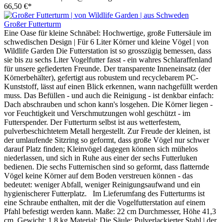
66,50 €*
Großer Futterturm
Eine Oase für kleine Schnäbel: Hochwertige, große Futtersäule im
schwedischen Design | Für 6 Liter Körner und kleine Vögel | von
Wildlife Garden Die Futterstation ist so grosszügig bemessen, dass
sie bis zu sechs Liter Vogelfutter fasst - ein wahres Schlaraffenland
für unsere gefiederten Freunde. Der transparente Inneneinsatz (der
Körnerbehälter), gefertigt aus robustem und recyclebarem PC-
Kunststoff, lässt auf einen Blick erkennen, wann nachgefüllt werden
muss. Das Befüllen - und auch die Reinigung - ist denkbar einfach:
Dach abschrauben und schon kann's losgehen. Die Körner liegen -
vor Feuchtigkeit und Verschmutzungen wohl geschützt - im
Futterspender. Der Futterturm selbst ist aus wetterfestem,
pulverbeschichtetem Metall hergestellt. Zur Freude der kleinen, ist
der umlaufende Sitzring so geformt, dass große Vögel nur schwer
darauf Platz finden; Kleinvögel dagegen können sich mühelos
niederlassen, und sich in Ruhe aus einer der sechs Futterluken
bedienen. Die sechs Futternischen sind so geformt, dass flatternde
Vögel keine Körner auf dem Boden verstreuen können - das
bedeutet: weniger Abfall, weniger Reinigungsaufwand und ein
hygienischerer Futterplatz. Im Lieferumfang des Futterturms ist
eine Schraube enthalten, mit der die Vogelfutterstation auf einem
Pfahl befestigt werden kann. Maße: 22 cm Durchmesser, Höhe 41,3
cm, Gewicht: 1,8 kg Material: Die Säule: Pulverlackierter Stahl | der