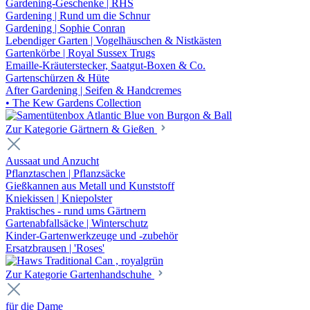
Gardening-Geschenke | RHS
Gardening | Rund um die Schnur
Gardening | Sophie Conran
Lebendiger Garten | Vogelhäuschen & Nistkästen
Gartenkörbe | Royal Sussex Trugs
Emaille-Kräuterstecker, Saatgut-Boxen & Co.
Gartenschürzen & Hüte
After Gardening | Seifen & Handcremes
• The Kew Gardens Collection
Zur Kategorie Gärtnern & Gießen
Aussaat und Anzucht
Pflanztaschen | Pflanzsäcke
Gießkannen aus Metall und Kunststoff
Kniekissen | Kniepolster
Praktisches - rund ums Gärtnern
Gartenabfallsäcke | Winterschutz
Kinder-Gartenwerkzeuge und -zubehör
Ersatzbrausen | 'Roses'
Zur Kategorie Gartenhandschuhe
für die Dame