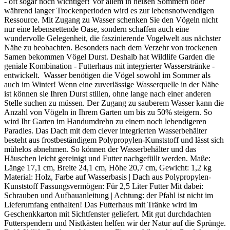
- oft sogar noch wichtiger! Vor allem in heißen Sommern oder
während langer Trockenperioden wird es zur lebensnotwendigen
Ressource. Mit Zugang zu Wasser schenken Sie den Vögeln nicht
nur eine lebensrettende Oase, sondern schaffen auch eine
wundervolle Gelegenheit, die faszinierende Vogelwelt aus nächster
Nähe zu beobachten. Besonders nach dem Verzehr von trockenen
Samen bekommen Vögel Durst. Deshalb hat Wildlife Garden die
geniale Kombination - Futterhaus mit integrierter Wasserstränke -
entwickelt. Wasser benötigen die Vögel sowohl im Sommer als
auch im Winter! Wenn eine zuverlässige Wasserquelle in der Nähe
ist können sie Ihren Durst stillen, ohne lange nach einer anderen
Stelle suchen zu müssen. Der Zugang zu sauberem Wasser kann die
Anzahl von Vögeln in Ihrem Garten um bis zu 50% steigern. So
wird Ihr Garten im Handumdrehn zu einem noch lebendigeren
Paradies. Das Dach mit dem clever integrierten Wasserbehälter
besteht aus frostbeständigem Polypropylen-Kunststoff und lässt sich
mühelos abnehmen. So können der Wasserbehälter und das
Häuschen leicht gereinigt und Futter nachgefüllt werden. Maße:
Länge 17,1 cm, Breite 24,1 cm, Höhe 20,7 cm, Gewicht: 1,2 kg
Material: Holz, Farbe auf Wasserbasis | Dach aus Polypropylen-
Kunststoff Fassungsvermögen: Für 2,5 Liter Futter Mit dabei:
Schrauben und Aufbauanleitung | Achtung: der Pfahl ist nicht im
Lieferumfang enthalten! Das Futterhaus mit Tränke wird im
Geschenkkarton mit Sichtfenster geliefert. Mit gut durchdachten
Futterspendern und Nistkästen helfen wir der Natur auf die Sprünge.