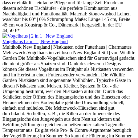
dass er einläuft = einfache Pflege und für lange Zeit Freude an
diesem schönen Tischläufer - die perfekte Kombination aus
Nachhaltigkeit und Funktionalität Material: Stone-washed Leinen
waschbar bis 60° | 0% Schrumpfung Maße: Länge 145 cm, Breite
45 cm von Koustrup & Co., Dänemark | hergestellt in der EU
44,50 €*
Vogelhaus | 2 in 1 | New England
Multiholk New England | Nistkasten oder Futterhaus | Charmantes
Mehrzweck-Vogelhaus im zeitlosen New England Stil | von Wildlife
Garden Die Multiholk-Vogelhäuschen sind für Gartenvögel gedacht,
die nicht größer als Spatzen sind. Dank des cleveren Designs
können Sie dieses Vogelhaus im Frühjahr als Nistkasten verwenden
und im Herbst in einen Futterspender verwandeln. Die Wildlife
Garden-Nistkästen sind sogenannte Vollhöhlen. Typische Gäste in
diesen Nistkästen sind Meisen, Kleiber, Spatzen & Co. - die
Umgebung bestimmt, wer den Nistkasten aufsucht. Durch das
Schließen oder Öffnen des Eingangslochs und das Einsetzen oder
Herausnehmen der Bodenplatte geht die Umwandlung schnell,
einfach und mühelos. Die Mehrzweck-Häuschen sind gut
durchdacht. So helfen, z. B., die Rillen an der Innenseite des
Eingangslochs den Jungvögeln aus dem Nest zu klettern und
Belüftungsöffnungen gleichen an heißen oder kalten Tagen die
Temperatur aus. Es gibt viele Pro- & Contra-Argumente bezüglich
der Vogelfütterung im Sommer. So kann die Fütterung im Sommer