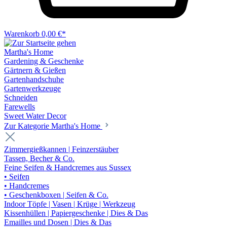
Warenkorb
0,00 €*
Martha's Home
Gardening & Geschenke
Gärtnern & Gießen
Gartenhandschuhe
Gartenwerkzeuge
Schneiden
Farewells
Sweet Water Decor
Zur Kategorie Martha's Home
Zimmergießkannen | Feinzerstäuber
Tassen, Becher & Co.
Feine Seifen & Handcremes aus Sussex
• Seifen
• Handcremes
• Geschenkboxen | Seifen & Co.
Indoor Töpfe | Vasen | Krüge | Werkzeug
Kissenhüllen | Papiergeschenke | Dies & Das
Emailles und Dosen | Dies & Das