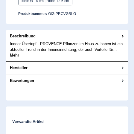
klein Ø 14 cm | Höhe 12,5 cm
Produktnummer:
GIG-PROVGRLG
Beschreibung
Indoor Übertopf - PROVENCE Pflanzen im Haus zu haben ist ein
aktueller Trend in der Inneneinrichtung, der auch Vorteile für…
Mehr
Hersteller
Bewertungen
Produktgalerie überspringen
Verwandte Artikel