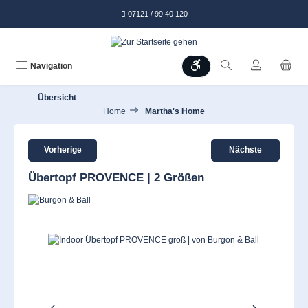
alt springen
07121 / 99 40 120
Werkzeugleiste anzeigen
Navigation
Übersicht
Home
Martha's Home
Vorherige
Nächste
Übertopf PROVENCE | 2 Größen
Bildergalerie überspringen