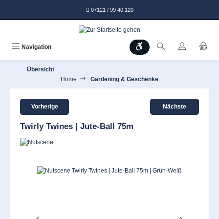
alt springen
07121 / 99 40 120
Werkzeugleiste anzeigen
Navigation
Übersicht
Home
Gardening & Geschenke
Vorherige
Nächste
Twirly Twines | Jute-Ball 75m
Bildergalerie überspringen