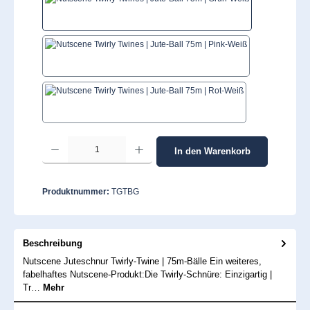
Grün/Weiß
Pink/Weiß
Rot/Weiß
Produkt Anzahl: Gib den gewünschten Wert ein oder benutze die Schaltflächen um 
In den Warenkorb
Produktnummer:
TGTBG
Beschreibung
Nutscene Juteschnur Twirly-Twine | 75m-Bälle Ein weiteres,
fabelhaftes Nutscene-Produkt:Die Twirly-Schnüre: Einzigartig |
Tr…
Mehr