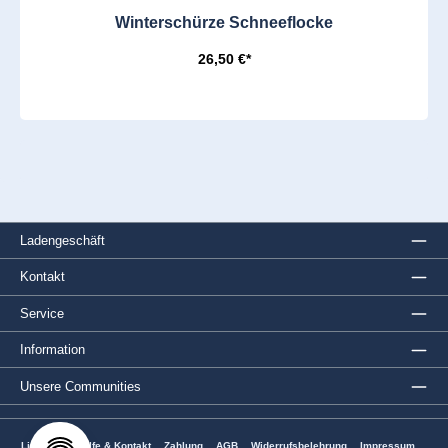
Winterschürze Schneeflocke
26,50 €*
Ladengeschäft
Kontakt
Service
Information
Unsere Communities
Lieferung
Hilfe & Kontakt
Zahlung
AGB
Widerrufsbelehrung
Impressum