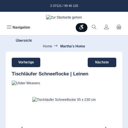
alt springen
07121 / 99 40 120
Werkzeugleiste anzeigen
Navigation
Übersicht
Home
Martha's Home
Vorherige
Nächste
Tischläufer Schneeflocke | Leinen
Bildergalerie überspringen