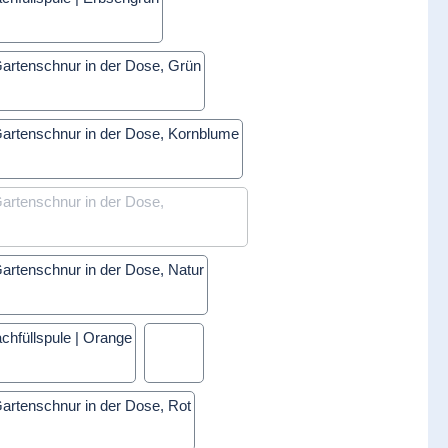
Erbsengrün
Grün
Kornblume
Limettengrün
(Diese Option ist zurzeit nicht verfügbar.)
Natur
Orange
Pink
Rot