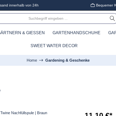
sand innerhalb von 24h
Bequemer K
ÄRTNERN & GIESSEN
GARTENHANDSCHUHE
GA
SWEET WATER DECOR
Home
Gardening & Geschenke
e
11,10 €*