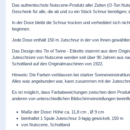
Das authentischste Nutscene-Produkt aller Zeiten (O-Ton Nutsc
Geschenk für alle, die ab und zu ein Stück Schnur benötigen;
In der Dose bleibt die Schnur trocken und verheddert sich n
beginnen.
Jede Dose enthält 150 m Jutschnur in der von Ihnen gewählte
Das Design des Tin of Twine - Etiketts stammt aus dem Origi
Juteschnüre von Nutscene werden seit über 90 Jahren aus nach
Schottland auf den Originalmaschinen von 1922.
Hinweis: Die Farben verblassen bei starker Sonneneinstrahlun
Alles was angebunden war, kann zusammen mit der Juteschnur
Es ist möglich, dass Farbabweichungen zwischen dem Produkt
anderen von unterschiedlichen Bildschirmeinstellungen beeinfl
Maße der Dose: Höhe ca. 11,8 cm , Ø 9 cm
beinhaltet 1 Spule Juteschnur 3-lagig gewickelt, 150 m
von Nutscene, Schottland