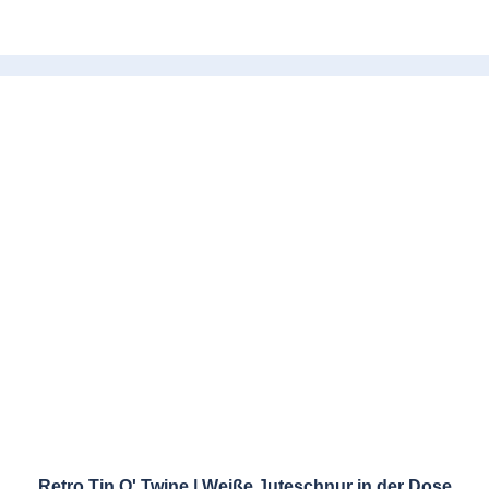
Retro Tin O' Twine | Weiße Juteschnur in der Dose