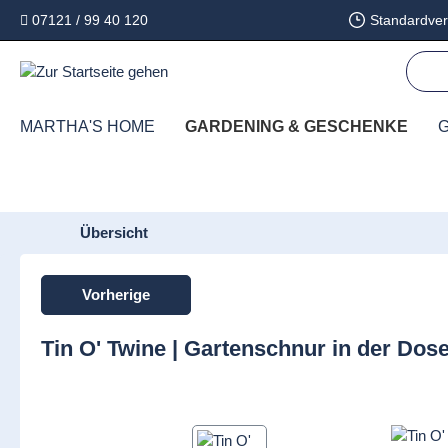
07121 / 99 40 120
Standardver
springen
Zur Hauptnavigation springen
MARTHA'S HOME
GARDENING & GESCHENKE
G
Übersicht
Vorherige
Tin O' Twine | Gartenschnur in der Dos
Bildergalerie überspringen