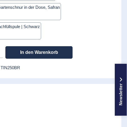
Safran
Schwarz
en gewünschten Wert ein oder benutze die Schaltflächen um die Anzahl zu erhöhen
In den Warenkorb
:
TIN250BR
›
Newsletter