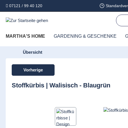
07121 / 99 40 120
Standardver
springen
Zur Hauptnavigation springen
MARTHA'S HOME
GARDENING & GESCHENKE
G
Übersicht
Vorherige
Stoffkürbis | Walisisch - Blaugrün
Bildergalerie überspringen