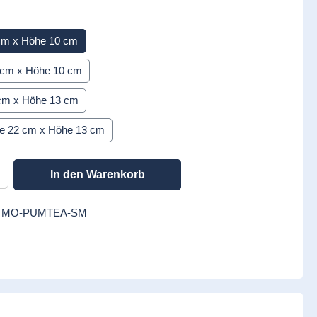
n
1 cm x Höhe 10 cm
14 cm x Höhe 10 cm
8 cm x Höhe 13 cm
ite 22 cm x Höhe 13 cm
en gewünschten Wert ein oder benutze die Schaltflächen um die Anzahl zu erhöhen
In den Warenkorb
:
MO-PUMTEA-SM