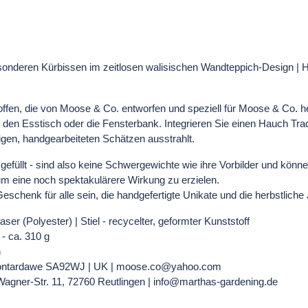
besonderen Kürbissen im zeitlosen walisischen Wandteppich-Design | H
toffen, die von Moose & Co. entworfen und speziell für Moose & Co. h
 den Esstisch oder die Fensterbank. Integrieren Sie einen Hauch Trad
gen, handgearbeiteten Schätzen ausstrahlt.
gefüllt - sind also keine Schwergewichte wie ihre Vorbilder und kön
 eine noch spektakulärere Wirkung zu erzielen.
schenk für alle sein, die handgefertigte Unikate und die herbstliche
ser (Polyester) | Stiel - recycelter, geformter Kunststoff
 - ca. 310 g
n
 | Pontardawe SA92WJ | UK | moose.co@yahoo.com
agner-Str. 11, 72760 Reutlingen | info@marthas-gardening.de