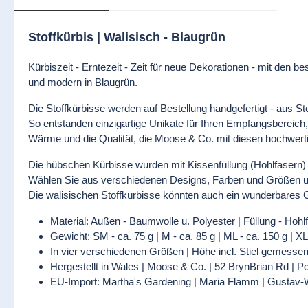
Stoffkürbis | Walisisch - Blaugrün
Kürbiszeit - Erntezeit - Zeit für neue Dekorationen - mit den 
und modern in Blaugrün.
Die Stoffkürbisse werden auf Bestellung handgefertigt - aus S
So entstanden einzigartige Unikate für Ihren Empfangsbereich,
Wärme und die Qualität, die Moose & Co. mit diesen hochwerti
Die hübschen Kürbisse wurden mit Kissenfüllung (Hohlfasern) 
Wählen Sie aus verschiedenen Designs, Farben und Größen um
Die walisischen Stoffkürbisse könnten auch ein wunderbares Ge
Material: Außen - Baumwolle u. Polyester | Füllung - Hohlfa
Gewicht: SM - ca. 75 g | M - ca. 85 g | ML - ca. 150 g | XL
In vier verschiedenen Größen | Höhe incl. Stiel gemesse
Hergestellt in Wales | Moose & Co. | 52 BrynBrian Rd
EU-Import: Martha's Gardening | Maria Flamm | Gustav-W