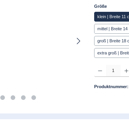
auswähle
Größe
klein | Breite 1
mittel | Breite 
groß | Breite 1
extra groß | Bre
Produkt Anzahl: Gib d
Produktnummer