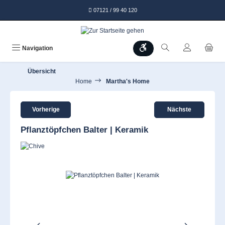
alt springen
07121 / 99 40 120
Werkzeugleiste anzeigen
Navigation
Übersicht
Home
Martha's Home
Vorherige
Nächste
Pflanztöpfchen Balter | Keramik
Bildergalerie überspringen