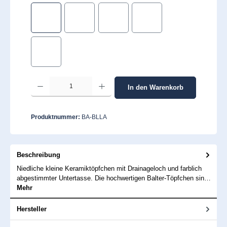
Black Lattice
Gold Diamonds
Gold Stars
White Fleur de Lis
White Flowers
Produkt Anzahl: Gib den gewünschten Wert ein oder benutze die Schaltflächen um 
In den Warenkorb
Produktnummer:
BA-BLLA
Beschreibung
Niedliche kleine Keramiktöpfchen mit Drainageloch und farblich
abgestimmter Untertasse. Die hochwertigen Balter-Töpfchen sin…
Mehr
Hersteller