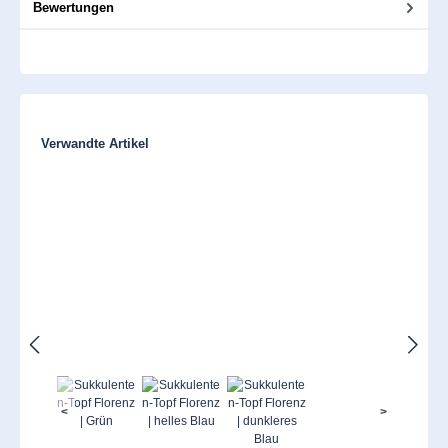
Bewertungen
Produktgalerie überspringen
Verwandte Artikel
<
>