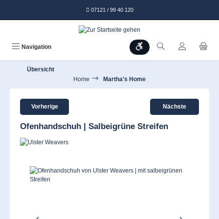
alt springen
07121 / 99 40 120
Werkzeugleiste anzeigen
Navigation
Übersicht
Home
Martha's Home
Vorherige
Nächste
Ofenhandschuh | Salbeigrüne Streifen
Bildergalerie überspringen