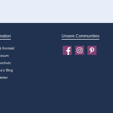
mation
Unsere Communities
 & Kontakt
Facebook
Instagram
Pinterest
essum
schutz
a's Blog
etter