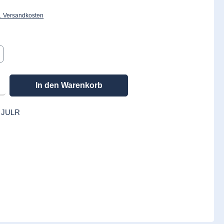
l. Versandkosten
en gewünschten Wert ein oder benutze die Schaltflächen um die Anzahl zu erhöhen
In den Warenkorb
:
JULR