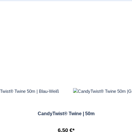
CandyTwist® Twine | 50m
6,50 €*