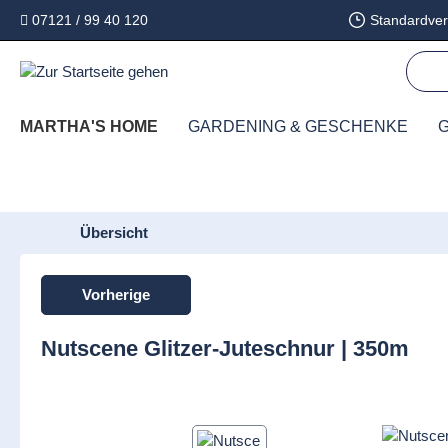
07121 / 99 40 120
Standardver
springen
Zur Hauptnavigation springen
MARTHA'S HOME
GARDENING & GESCHENKE
G
Übersicht
Vorherige
Nutscene Glitzer-Juteschnur | 350m
Bildergalerie überspringen