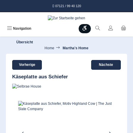
alt springen
07121 / 99 40 120
Werkzeugleiste anzeigen
Navigation
Übersicht
Home
Martha's Home
Vorherige
Nächste
Käseplatte aus Schiefer
Bildergalerie überspringen