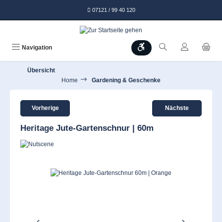
alt springen
07121 / 99 40 120
Werkzeugleiste anzeigen
Navigation
Übersicht
Home
Gardening & Geschenke
Vorherige
Nächste
Heritage Jute-Gartenschnur | 60m
Bildergalerie überspringen