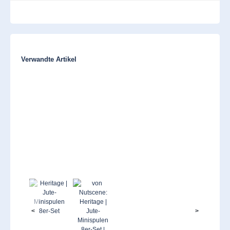
Produktgalerie überspringen
Verwandte Artikel
<
>