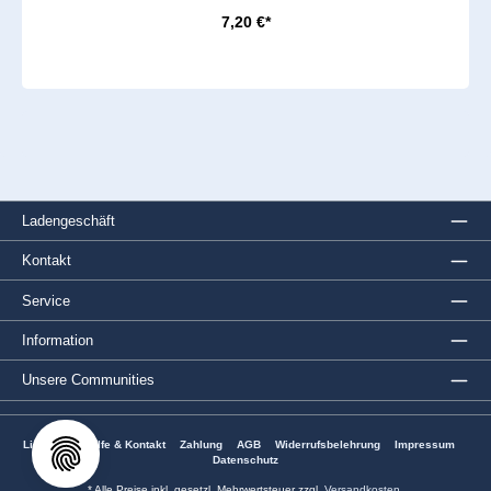
7,20 €*
Ladengeschäft
Kontakt
Service
Information
Unsere Communities
Lieferung
Hilfe & Kontakt
Zahlung
AGB
Widerrufsbelehrung
Impressum
Datenschutz
* Alle Preise inkl. gesetzl. Mehrwertsteuer zzgl.
Versandkosten
.